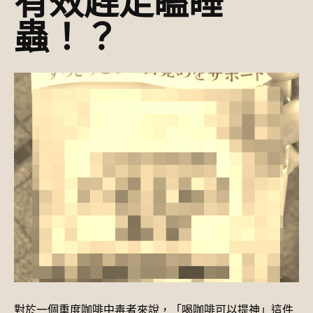
有效趕走瞌睡
蟲！？
對於一個重度咖啡中毒者來說，「喝咖啡可以提神」這件