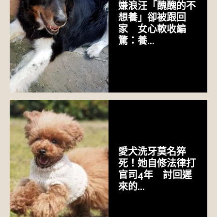
嫌浪汪「醜醜的不
想養」卻被跟回
家 女心軟收編
驚：養...
愛犬洗牙莫名猝
死！她自修法律打
官司4年 討回遲
來的...