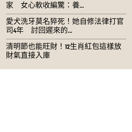
家 女心軟收編驚：養...
愛犬洗牙莫名猝死！她自修法律打官
司4年 討回遲來的...
清明節也能旺財！12生肖紅包這樣放
財氣直接入庫