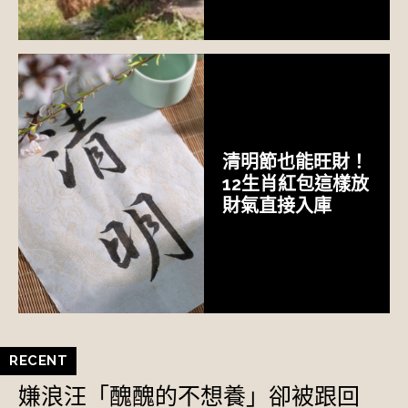
清明節也能旺財！
12生肖紅包這樣放
財氣直接入庫
RECENT
嫌浪汪「醜醜的不想養」卻被跟回