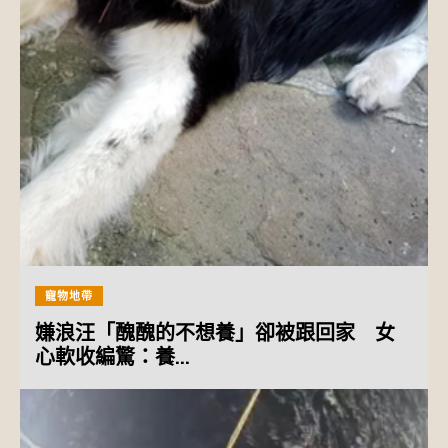
寵物地帶
嫌浪汪「醜醜的不想養」卻被跟回家 女
心軟收編驚：養...