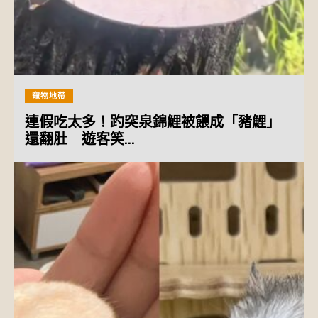
寵物地帶
連假吃太多！趵突泉錦鯉被餵成「豬鯉」
還翻肚 遊客笑...