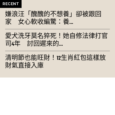
RECENT
嫌浪汪「醜醜的不想養」卻被跟回
家 女心軟收編驚：養...
愛犬洗牙莫名猝死！她自修法律打官
司4年 討回遲來的...
清明節也能旺財！12生肖紅包這樣放
財氣直接入庫