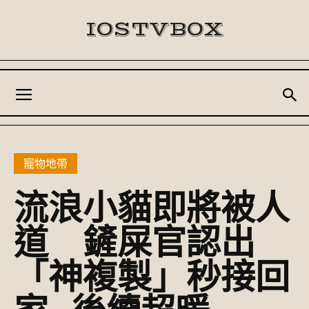
IOSTVBOX
寵物地帶
流浪小貓即將被人
道 鏟屎官認出
「神複製」秒接回