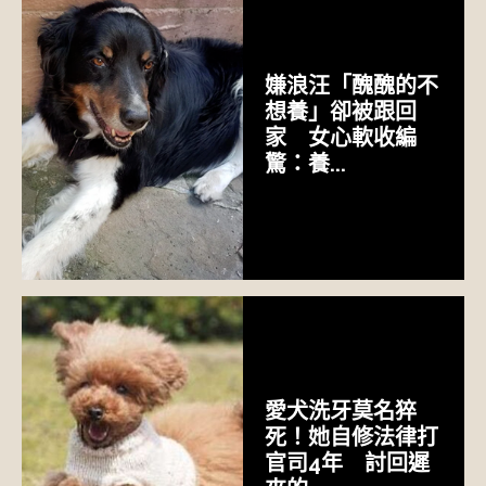
嫌浪汪「醜醜的不
想養」卻被跟回
家 女心軟收編
驚：養...
愛犬洗牙莫名猝
死！她自修法律打
官司4年 討回遲