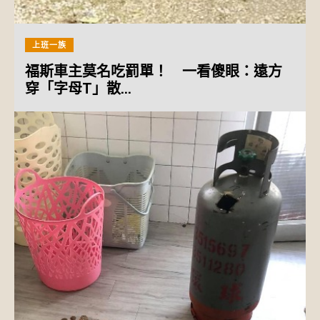
上班一族
福斯車主莫名吃罰單！ 一看傻眼：遠方
穿「字母T」散...