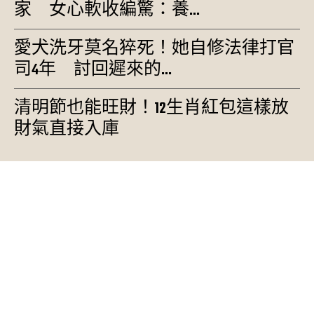
家 女心軟收編驚：養...
愛犬洗牙莫名猝死！她自修法律打官
司4年 討回遲來的...
清明節也能旺財！12生肖紅包這樣放
財氣直接入庫