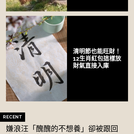
清明節也能旺財！
12生肖紅包這樣放
財氣直接入庫
RECENT
嫌浪汪「醜醜的不想養」卻被跟回