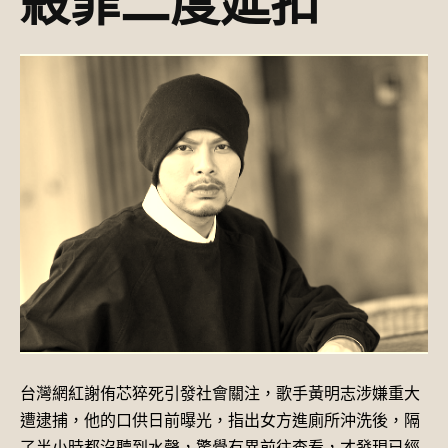
殺罪二度延扣
台灣網紅謝侑芯猝死引發社會關注，歌手黃明志涉嫌重大
遭逮捕，他的口供日前曝光，指出女方進廁所沖洗後，隔
了半小時都沒聽到水聲，驚覺有異前往查看，才發現已經