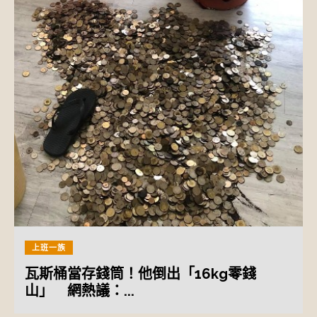
上班一族
瓦斯桶當存錢筒！他倒出「16kg零錢
山」 網熱議：...