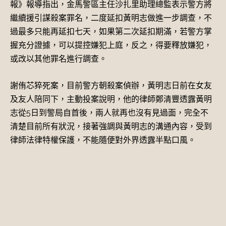
報》報導指出，金馬警區主任沙扎里助理總監表示警方將
繼續援引謀殺案罪名，二度延扣黃明志做進一步調查，不
過最多只能再延扣七天，如果第二次延扣期滿，若警方掌
握充分證據，可以提控嫌犯上庭，反之，得要釋放嫌犯，
或改以其他罪名進行調查。
謝侑芯猝死案，目前警方朝殺案偵辦，黃明志日前在女友
及友人陪同下，主動投案說明，他的律師鄭清豐透露黃明
志從5日到警局自首後，兩人就再也沒有見過面，完全不
清楚目前所有狀況，接著強調與黃明志的溝通內容，受到
律師法律特權保護，不能隨便對外界透露半點口風。