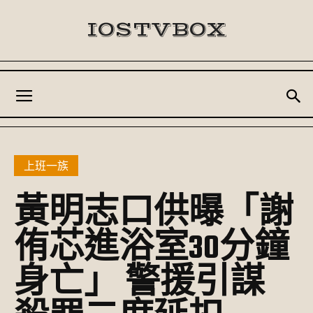
IOSTVBOX
上班一族
黃明志口供曝「謝
侑芯進浴室30分鐘
身亡」 警援引謀