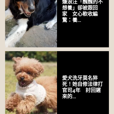
嫌浪汪「醜醜的不
想養」卻被跟回
家 女心軟收編
驚：養...
愛犬洗牙莫名猝
死！她自修法律打
官司4年 討回遲
來的...