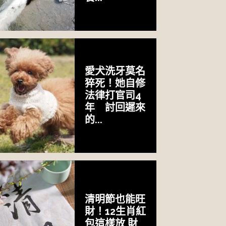
愛犬洗牙莫名
猝死！她自修
法律打官司4
年 討回遲來
的...
清明節也能旺
財！12生肖紅
包這樣放 財