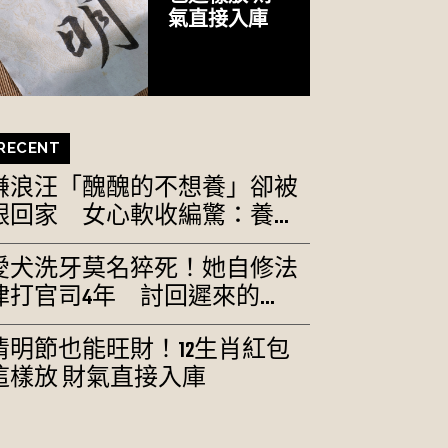
氣直接入庫
RECENT
嫌浪汪「醜醜的不想養」卻被
跟回家 女心軟收編驚：養...
愛犬洗牙莫名猝死！她自修法
律打官司4年 討回遲來的...
清明節也能旺財！12生肖紅包
這樣放 財氣直接入庫