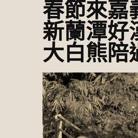
春節來嘉
新蘭潭好
大白熊陪