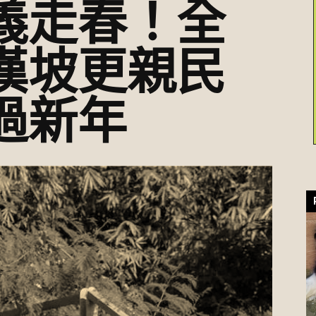
義走春！全
漢坡更親民
過新年