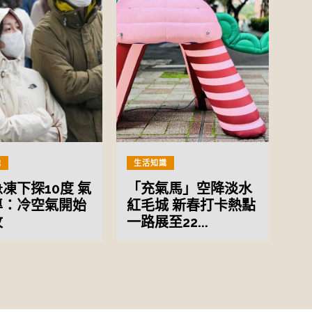
識
生活知識
凍下探10度 氣
「充氣馬」空降淡水
專：冷空氣開始
紅毛城 新春打卡熱點
攻
一路展至22...