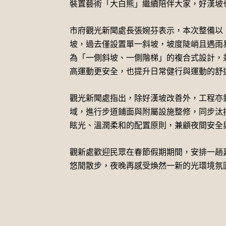
裝置藝術「大白熊」繼續陪伴大家，好漢坡
市府觀光新聞處長張婉芬表示，本次整備以
坡，過去僅設置單一斜坡，坡度陡峭且遇雨
為「一側斜坡、一側階梯」的複合式設計，
高運動更安全，也提升日常健行與運動的舒
觀光新聞處指出，除好漢坡改善外，工程亦
域，進行步道鋪面與附屬設施整修，同步汰
眩光、溫潤柔和的配置原則，兼顧夜間安全
觀新處歡迎民眾在春節假期期間，安排一趟
悠閒散步，夜晚再感受煥然一新的光環境氛