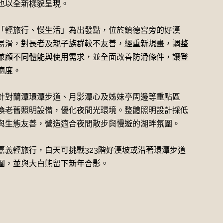
也以全新樣貌呈現。
「輕旅行、慢生活」為出發點，位於鎮德宮旁的好漢
易滑，對長者及親子族群較不友善，經重新規畫，調整
兼顧不同體能與使用需求，並全面改善防滑條件，讓登
適度。
針對蘭潭環潭步道、月影潭心及姊妹亭周邊等重點區
換老舊照明設備，優化夜間光環境。整體照明設計採低
與生態友善，營造適合夜間散步與慢遊的湖畔氛圍。
嘉義輕旅行，白天可挑戰323階好漢坡或沿著環潭步道
圍，並與大白熊留下新年合影。