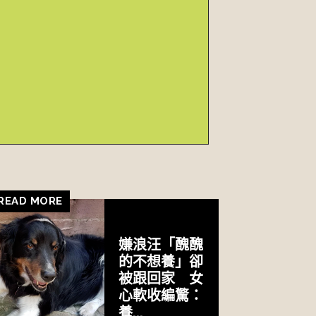
READ MORE
嫌浪汪「醜醜
的不想養」卻
被跟回家 女
心軟收編驚：
養...