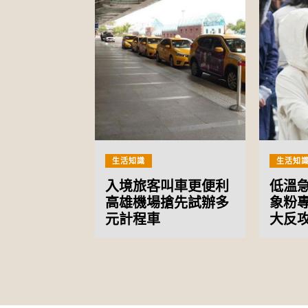
生活知識
生活知
入境旅客叫車更便利
低溫急
高雄機場搶先試辦多
象粉
元計程車
大反